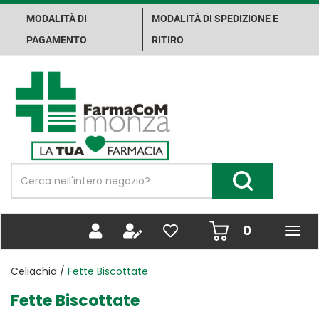
Passa
MODALITÀ DI
MODALITÀ DI SPEDIZIONE E
al
contenuto
PAGAMENTO
RITIRO
principale
Farma.Co.M.
Spa
Cerca
Prodotto
Cerca Prodotto
prodotti
0
inseriti
Celiachia /
Fette Biscottate
Fette Biscottate