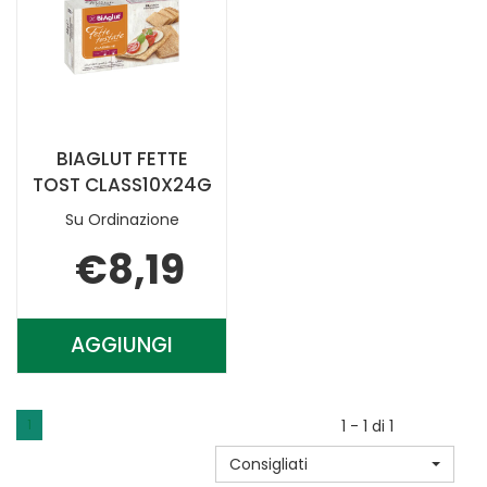
BIAGLUT FETTE
TOST CLASS10X24G
Su Ordinazione
€8,19
AGGIUNGI
AGGIUNGI BIAGLUT
FETTE
TOST
1
1 - 1 di 1
CLASS10X24G AL
Consigliati
CARRELLO