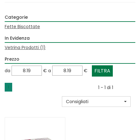
Categorie
Fette Biscottate
In Evidenza
Vetrina Prodotti
(1)
Prezzo
filtra
filtra
da
€
a
€
da
a
1
1 - 1 di 1
Consigliati