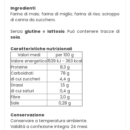
Ingredienti
Farina di mais; farina di miglio; farina di riso; sciroppo
di canna da zucchero.
Senza
glutine
e
lattosio
. Può contenere tracce di
soia
.
Caratteristiche nutrizionali
Valori medi
per 100 g
Valore energetico
1539 kJ - 363 kcal
Proteine
8,3 g
Carboidrati
78 g
di cui zuccheri
4,4 g
Grassi
1,5 g
di cui saturi
0,4 g
Fibre
2,0 g
Sale
0,28 g
Conservazione
Conservare a temperatura ambiente.
Validità a confezione integra: 24 mesi.