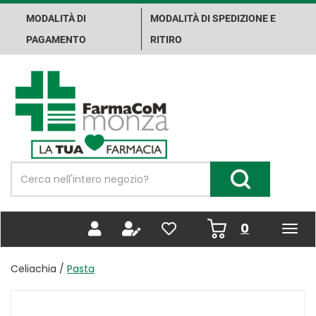
Passa
MODALITÀ DI
MODALITÀ DI SPEDIZIONE E
al
contenuto
PAGAMENTO
RITIRO
principale
Farma.Co.M.
Spa
Cerca
Prodotto
Cerca Prodotto
prodotti
0
inseriti
Celiachia /
Pasta