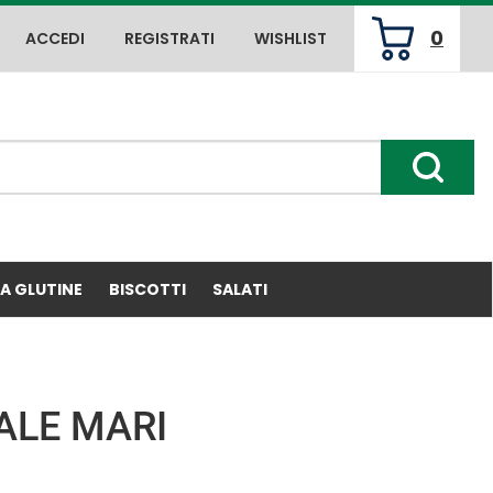
0
ACCEDI
REGISTRATI
WISHLIST
ARTICOLI
INSERITI
Cerca P
ZA GLUTINE
BISCOTTI
SALATI
ALE MARI