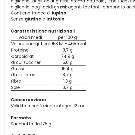
digliceridi degli acidi grassi, aroma naturale); maltodest
digliceridi degli acidi grassi; agenti lievitanti: carbonato 
Contiene tracce di
lupino
.
Senza
glutine
e
lattosio
.
Caratteristiche nutrizionali
Valori medi
per 100 g
Valore energetico
1953 kJ - 465 kcal
Proteine
3,7 g
Carboidrati
74,9 g
di cui zuccheri
5,0 g
Grassi
16,4 g
di cui saturi
8,7 g
Fibre
1,3 g
Sale
0,7 g
Conservazione
Validità a confezione integra: 12 mesi.
Formato
Sacchetto da 175 g.