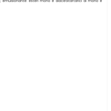
e; emulsionante: esteri mono e diacetiltartarici di mono e