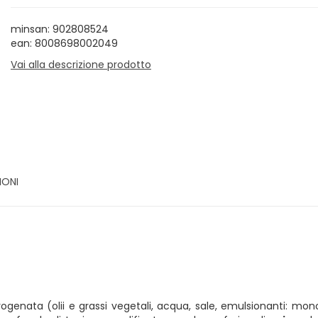
minsan: 902808524
ean: 8008698002049
Vai alla descrizione prodotto
IONI
enata (olii e grassi vegetali, acqua, sale, emulsionanti: mono e