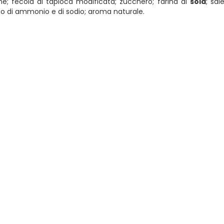
rine; fecola di tapioca modificata; zucchero; farina di
soia
; sal
acido di ammonio e di sodio; aroma naturale.