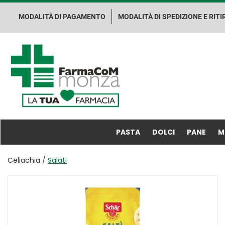
Passa
al
MODALITÀ DI PAGAMENTO
MODALITÀ DI SPEDIZIONE E RITI
contenuto
principale
Farma.Co.M.
Spa
PASTA
DOLCI
PANE
M
Celiachia /
Salati