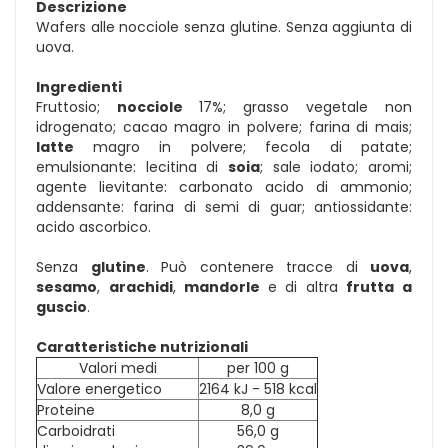
Descrizione
Wafers alle nocciole senza glutine. Senza aggiunta di
uova.
Ingredienti
Fruttosio;
nocciole
17%; grasso vegetale non
idrogenato; cacao magro in polvere; farina di mais;
latte
magro in polvere; fecola di patate;
emulsionante: lecitina di
soia
; sale iodato; aromi;
agente lievitante: carbonato acido di ammonio;
addensante: farina di semi di guar; antiossidante:
acido ascorbico.
Senza
glutine
. Può contenere tracce di
uova
,
sesamo
,
arachidi
,
mandorle
e di altra
frutta a
guscio
.
Caratteristiche nutrizionali
Valori medi
per 100 g
Valore energetico
2164 kJ - 518 kcal
Proteine
8,0 g
Carboidrati
56,0 g