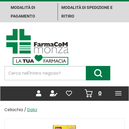
Passa
MODALITÀ DI
MODALITÀ DI SPEDIZIONE E
al
contenuto
PAGAMENTO
RITIRO
principale
Farma.Co.M.
Spa
Cerca
Prodotto
Cerca Prodotto
prodotti
0
inseriti
Celiachia /
Dolci