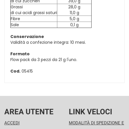
di cui zuccheri
39,0 g
Grassi
28,0 g
di cui acidi grassi saturi
11,0 g
Fibre
5,0 g
Sale
0,1 g
Conservazione
Validità a confezione integra: 10 mesi.
Formato
Flow pack da 3 pezzi da 21 g l'uno.
Cod.
05415
AREA UTENTE
LINK VELOCI
ACCEDI
MODALITÀ DI SPEDIZIONE E