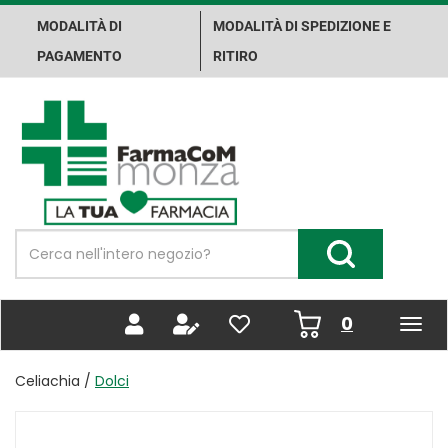
Passa
MODALITÀ DI
MODALITÀ DI SPEDIZIONE E
al
contenuto
PAGAMENTO
RITIRO
principale
Farma.Co.M.
Spa
Cerca
Prodotto
Cerca Prodotto
prodotti
0
inseriti
Celiachia /
Dolci