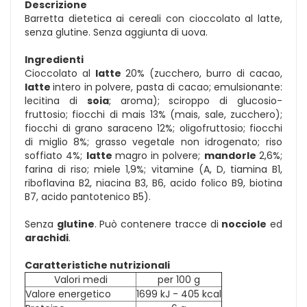
Descrizione
Barretta dietetica ai cereali con cioccolato al latte,
senza glutine. Senza aggiunta di uova.
Ingredienti
Cioccolato al
latte
20% (zucchero, burro di cacao,
latte
intero in polvere, pasta di cacao; emulsionante:
lecitina di
soia
; aroma); sciroppo di glucosio-
fruttosio; fiocchi di mais 13% (mais, sale, zucchero);
fiocchi di grano saraceno 12%; oligofruttosio; fiocchi
di miglio 8%; grasso vegetale non idrogenato; riso
soffiato 4%;
latte
magro in polvere;
mandorle
2,6%;
farina di riso; miele 1,9%; vitamine (A, D, tiamina B1,
riboflavina B2, niacina B3, B6, acido folico B9, biotina
B7, acido pantotenico B5).
Senza
glutine
. Può contenere tracce di
nocciole
ed
arachidi
.
Caratteristiche nutrizionali
Valori medi
per 100 g
Valore energetico
1699 kJ - 405 kcal