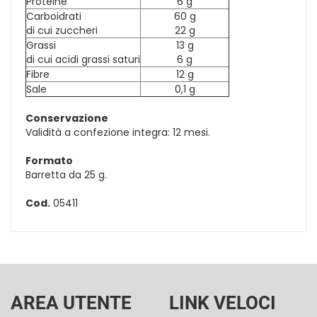
Proteine
6 g
Carboidrati
60 g
di cui zuccheri
22 g
Grassi
13 g
di cui acidi grassi saturi
6 g
Fibre
12 g
Sale
0,1 g
Conservazione
Validità a confezione integra: 12 mesi.
Formato
Barretta da 25 g.
Cod.
05411
AREA UTENTE
LINK VELOCI