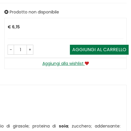
Prodotto non disponibile
Prezzo
€ 6,15
AGGIUNGI AL CARRELLO
-
+
Aggiungi alla wishlist
io di girasole; proteina di
soia
; zucchero; addensante: