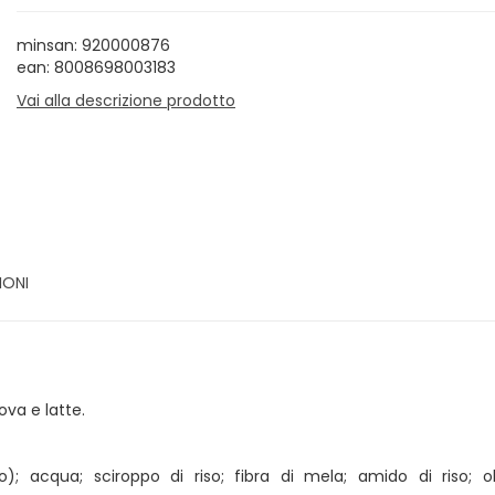
minsan: 920000876
ean: 8008698003183
Vai alla descrizione prodotto
IONI
ova e latte.
; acqua; sciroppo di riso; fibra di mela; amido di riso; ol