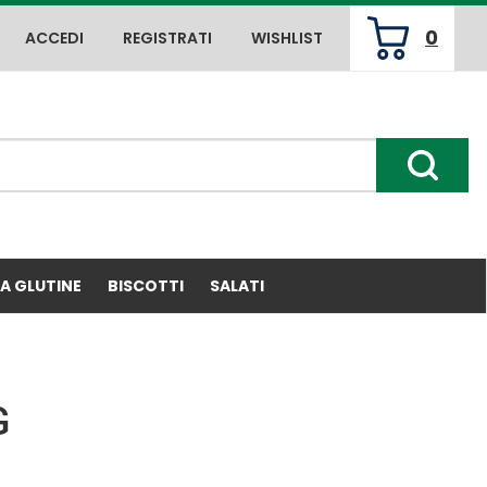
0
ACCEDI
REGISTRATI
WISHLIST
ARTICOLI
INSERITI
Cerca P
ZA GLUTINE
BISCOTTI
SALATI
G