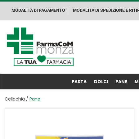
Passa
al
MODALITÀ DI PAGAMENTO
MODALITÀ DI SPEDIZIONE E RITI
contenuto
principale
Farma.Co.M.
Spa
PASTA
DOLCI
PANE
M
Celiachia /
Pane