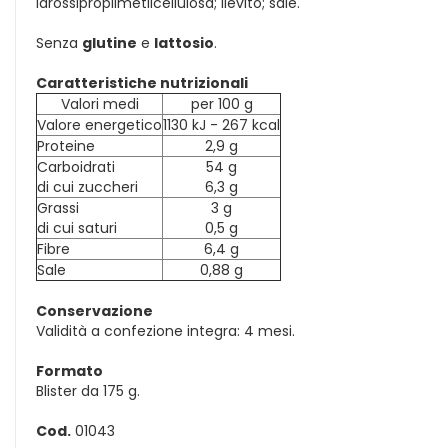
idrossipropilmetilcellulosa; lievito; sale.
Senza
glutine
e
lattosio
.
Caratteristiche nutrizionali
Valori medi
per 100 g
Valore energetico
1130 kJ - 267 kcal
Proteine
2,9 g
Carboidrati
54 g
di cui zuccheri
6,3 g
Grassi
3 g
di cui saturi
0,5 g
Fibre
6,4 g
Sale
0,88 g
Conservazione
Validità a confezione integra: 4 mesi.
Formato
Blister da 175 g.
Cod.
01043