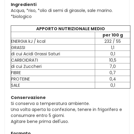
Ingredienti
Acqua, *riso, *olio di semi di girasole, sale marino.
*biologico
APPORTO NUTRIZIONALE MEDIO
per 100 g
ENERGIA kJ / kcal
232 / 55
GRASSI
1,1
di cui Acidi Grassi Saturi
0,1
CARBOIDRATI
10,5
di cui Zuccheri
7,0
FIBRE
0,7
PROTEINE
0,4
SALE
0,1
Conservazione
Si conserva a temperatura ambiente.
Una volta aperta la confezione, tenere in frigorifero e
consumare entro 5 giorni.
Agitare bene prima dell'uso.
Formato