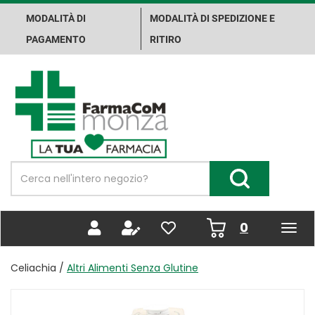
Passa
MODALITÀ DI
MODALITÀ DI SPEDIZIONE E
al
contenuto
PAGAMENTO
RITIRO
principale
Farma.Co.M.
Spa
Cerca
Prodotto
Cerca Prodotto
prodotti
0
inseriti
Celiachia /
Altri Alimenti Senza Glutine