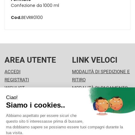
Confezione da 1000 ml
Cod.
BEVRR0100
AREA UTENTE
LINK VELOCI
ACCEDI
MODALITÀ DI SPEDIZIONE E
REGISTRATI
RITIRO
WISHLIST
MODALITÀ DI PAGAMENTO
ISCRIZIONE ALLA
INFORMATIVA PRIVACY
NEWSLETTER
CONDIZIONI DI VENDITA
FARMA.CO.M.SPA
- Via Braille 3 20900 Monza (MB)