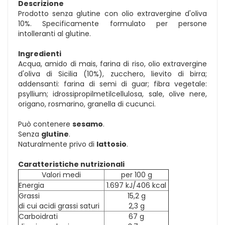
Descrizione
Prodotto senza glutine con olio extravergine d'oliva
10%. Specificamente formulato per persone
intolleranti al glutine.
Ingredienti
Acqua, amido di mais, farina di riso, olio extravergine
d'oliva di Sicilia (10%), zucchero, lievito di birra;
addensanti: farina di semi di guar; fibra vegetale:
psyllium; idrossipropilmetilcellulosa, sale, olive nere,
origano, rosmarino, granella di cucunci.
Può contenere
sesamo
.
Senza
glutine
.
Naturalmente privo di
lattosio
.
Caratteristiche nutrizionali
Valori medi
per 100 g
Energia
1.697 kJ/406 kcal
Grassi
15,2 g
di cui acidi grassi saturi
2,3 g
Carboidrati
67 g