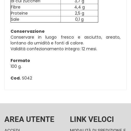
di cui zuccheri
3,7 g
Fibre
4,4 g
Proteine
2,5 g
Sale
0,1 g
Conservazione
Conservare in luogo fresco e asciutto, areato,
lontano da umidità e fonti di calore.
Validità confezionamento integro: 12 mesi.
Formato
100 g.
Cod.
S042
AREA UTENTE
LINK VELOCI
ACCEDI
MODALITÀ DI SPEDIZIONE E