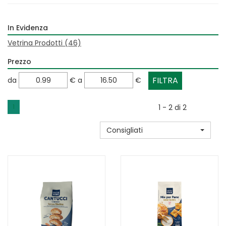
In Evidenza
Vetrina Prodotti
(46)
Prezzo
filtra
filtra
da
€
a
€
da
a
1
1 - 2 di 2
Consigliati