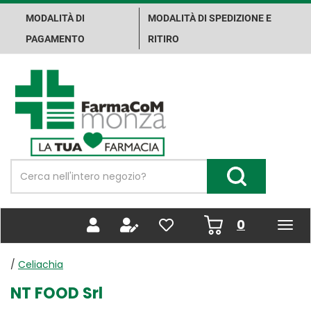
Passa
MODALITÀ DI
MODALITÀ DI SPEDIZIONE E
al
contenuto
PAGAMENTO
RITIRO
principale
Farma.Co.M.
Spa
Cerca
Prodotto
Cerca Prodotto
prodotti
0
inseriti
/
Celiachia
NT FOOD Srl