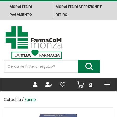
Passa
MODALITÀ DI
MODALITÀ DI SPEDIZIONE E
al
contenuto
PAGAMENTO
RITIRO
principale
Farma.Co.M.
Spa
Cerca
Prodotto
Cerca Prodotto
prodotti
0
inseriti
Celiachia /
Farine