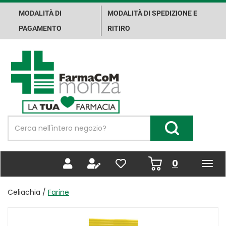
Passa
MODALITÀ DI
MODALITÀ DI SPEDIZIONE E
al
contenuto
PAGAMENTO
RITIRO
principale
Farma.Co.M.
Spa
Cerca
Prodotto
Cerca Prodotto
prodotti
0
inseriti
Celiachia /
Farine