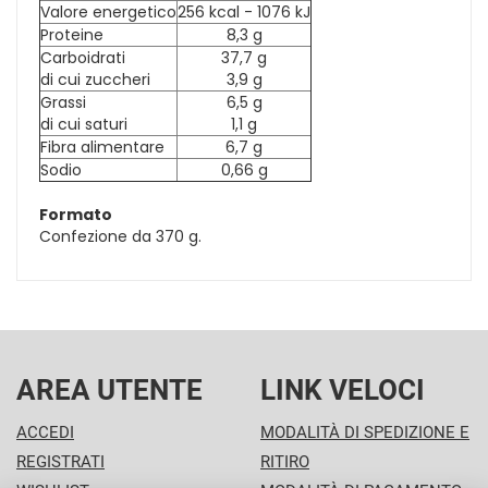
Valore energetico
256 kcal - 1076 kJ
Proteine
8,3 g
Carboidrati
37,7 g
di cui zuccheri
3,9 g
Grassi
6,5 g
di cui saturi
1,1 g
Fibra alimentare
6,7 g
Sodio
0,66 g
Formato
Confezione da 370 g.
AREA UTENTE
LINK VELOCI
ACCEDI
MODALITÀ DI SPEDIZIONE E
REGISTRATI
RITIRO