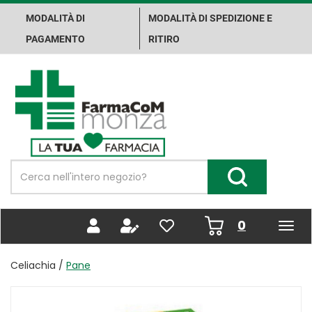
Passa
MODALITÀ DI
MODALITÀ DI SPEDIZIONE E
al
contenuto
PAGAMENTO
RITIRO
principale
Farma.Co.M.
Spa
Cerca
Prodotto
Cerca Prodotto
prodotti
0
inseriti
Celiachia /
Pane