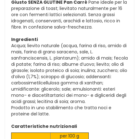
Giusto SENZA GLUTINE Pan Carrè
Pane ideale per la
preparazione di toast; lievitato naturalmente per 16
ore con fermenti lattici selezionati. Senza grassi
idrogenati, conservanti, arachidi e lattosio, ricco in
fibre. In confezione salva-freschezza.
Ingredienti
Acqua; lievito naturale (acqua, farina di riso, amido di
mais, farina di grano saraceno, sale, L.
sanfranciscensis, L. plantarum); amido di mais; fecola
di patate; farina di riso; albume d’uovo; lievito; olio di
girasole; isolato proteico di soia; inulina; zucchero; olio
d’oliva (1,7%); sciroppo di glucosio; addensanti:
carbossimetilcellulosa gomma di xanthan;
umidificante: glicerolo; sale; emulsionanti: esteri
mono- e diacetiltartarici dei mono- e digliceridi degli
acidi grassi; lecitina di soia; aroma.
Prodotto in uno stabilimento che tratta noci e
proteine del latte.
Caratteristiche nutrizionali
per 100 g