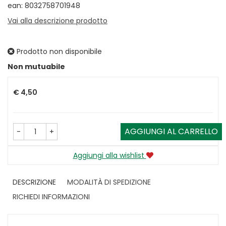
ean: 8032758701948
Vai alla descrizione prodotto
Prodotto non disponibile
Prezzo
Non mutuabile
€ 4,50
AGGIUNGI AL CARRELLO
-
+
Aggiungi alla wishlist
DESCRIZIONE
MODALITÀ DI SPEDIZIONE
RICHIEDI INFORMAZIONI