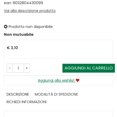
ean: 8032804430099
Vai alla descrizione prodotto
Prodotto non disponibile
Prezzo
Non mutuabile
€ 3,10
AGGIUNGI AL CARRELLO
-
+
Aggiungi alla wishlist
DESCRIZIONE
MODALITÀ DI SPEDIZIONE
RICHIEDI INFORMAZIONI