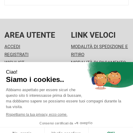
AREA UTENTE
LINK VELOCI
ACCEDI
MODALITÀ DI SPEDIZIONE E
REGISTRATI
RITIRO
WISHLIST
MODALITÀ DI PAGAMENTO
ISCRIZIONE ALLA
INFORMATIVA PRIVACY
NEWSLETTER
CONDIZIONI DI VENDITA
FARMA.CO.M.SPA
- Via Braille 3 20900 Monza (MB)
info@farmacomspa.it
|
Tel.: 039 32 29 66
| P.Iva:
02730670961 | Numero R.E.A.:
Powered by
Prenofa
Web Design
Fulcri srl