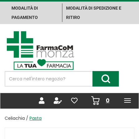
Passa
MODALITÀ DI
MODALITÀ DI SPEDIZIONE E
al
contenuto
PAGAMENTO
RITIRO
principale
Farma.Co.M.
Spa
Cerca
Prodotto
Cerca Prodotto
prodotti
0
inseriti
Celiachia /
Pasta