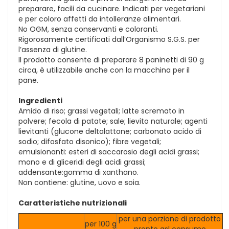
preparare, facili da cucinare. Indicati per vegetariani
e per coloro affetti da intolleranze alimentari.
No OGM, senza conservanti e coloranti.
Rigorosamente certificati dall’Organismo S.G.S. per
l’assenza di glutine.
Il prodotto consente di preparare 8 paninetti di 90 g
circa, è utilizzabile anche con la macchina per il
pane.
Ingredienti
Amido di riso; grassi vegetali; latte scremato in
polvere; fecola di patate; sale; lievito naturale; agenti
lievitanti (glucone deltalattone; carbonato acido di
sodio; difosfato disonico); fibre vegetali;
emulsionanti: esteri di saccarosio degli acidi grassi;
mono e di gliceridi degli acidi grassi;
addensante:gomma di xanthano.
Non contiene: glutine, uovo e soia.
Caratteristiche nutrizionali
per una porzione di prodotto
per 100 g
pronto asl consumo