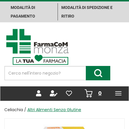
Passa
MODALITÀ DI
MODALITÀ DI SPEDIZIONE E
al
contenuto
PAGAMENTO
RITIRO
principale
Farma.Co.M.
Spa
Cerca
Prodotto
Cerca Prodotto
prodotti
0
inseriti
Celiachia /
Altri Alimenti Senza Glutine