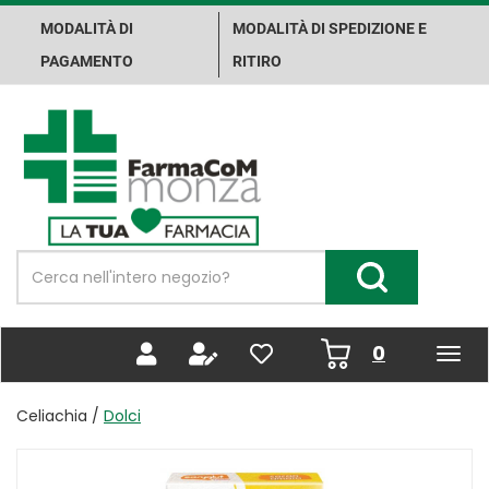
Passa
MODALITÀ DI
MODALITÀ DI SPEDIZIONE E
al
contenuto
PAGAMENTO
RITIRO
principale
Farma.Co.M.
Spa
Cerca
Prodotto
Cerca Prodotto
prodotti
0
inseriti
Celiachia /
Dolci