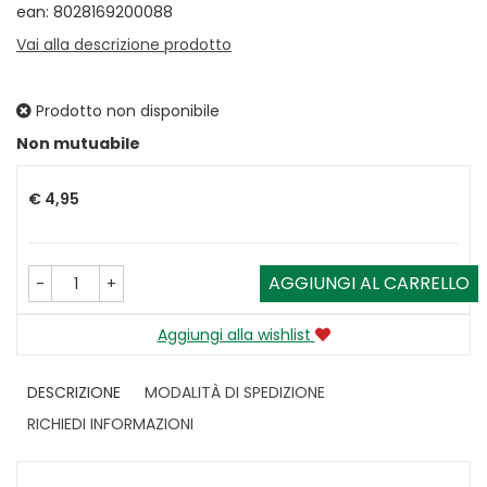
ean: 8028169200088
Vai alla descrizione prodotto
Prodotto non disponibile
Prezzo
Non mutuabile
€ 4,95
AGGIUNGI AL CARRELLO
-
+
Aggiungi alla wishlist
DESCRIZIONE
MODALITÀ DI SPEDIZIONE
RICHIEDI INFORMAZIONI