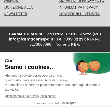
WISHLIST
MODALITÀ DI PAGAMENTO
ISCRIZIONE ALLA
INFORMATIVA PRIVACY
NEWSLETTER
CONDIZIONI DI VENDITA
FARMA.CO.M.SPA
- Via Braille 3 20900 Monza (MB)
info@farmacomspa.it
|
Tel.: 039 32 29 66
| P.Iva:
02730670961 | Numero R.E.A.:
Powered by
Prenofa
Web Design
Fulcri srl