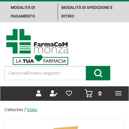
Passa
MODALITÀ DI
MODALITÀ DI SPEDIZIONE E
al
contenuto
PAGAMENTO
RITIRO
principale
Farma.Co.M.
Spa
Cerca
Prodotto
Cerca Prodotto
prodotti
0
inseriti
Celiachia /
Dolci