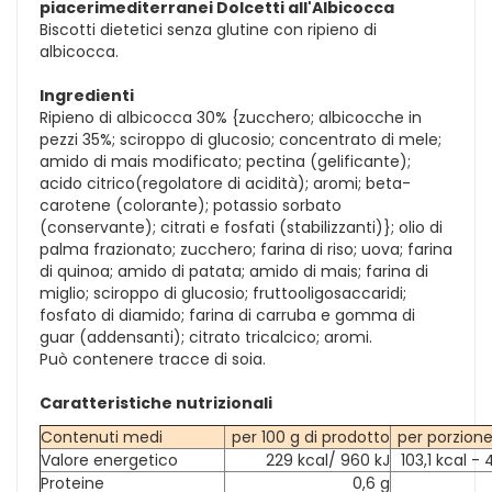
piacerimediterranei Dolcetti all'Albicocca
Biscotti dietetici senza glutine con ripieno di
albicocca.
Ingredienti
Ripieno di albicocca 30% {zucchero; albicocche in
pezzi 35%; sciroppo di glucosio; concentrato di mele;
amido di mais modificato; pectina (gelificante);
acido citrico(regolatore di acidità); aromi; beta-
carotene (colorante); potassio sorbato
(conservante); citrati e fosfati (stabilizzanti)}; olio di
palma frazionato; zucchero; farina di riso; uova; farina
di quinoa; amido di patata; amido di mais; farina di
miglio; sciroppo di glucosio; fruttooligosaccaridi;
fosfato di diamido; farina di carruba e gomma di
guar (addensanti); citrato tricalcico; aromi.
Può contenere tracce di soia.
Caratteristiche nutrizionali
Contenuti medi
per 100 g di prodotto
per porzione 
Valore energetico
229 kcal/ 960 kJ
103,1 kcal - 
Proteine
0,6 g