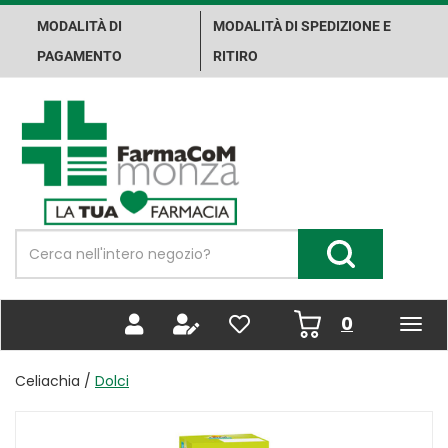
Passa
MODALITÀ DI
MODALITÀ DI SPEDIZIONE E
al
contenuto
PAGAMENTO
RITIRO
principale
Farma.Co.M.
Spa
Cerca
Prodotto
Cerca Prodotto
prodotti
0
inseriti
Celiachia /
Dolci