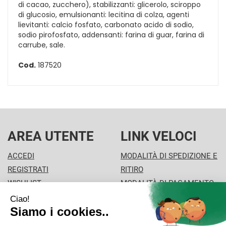
di cacao, zucchero), stabilizzanti: glicerolo, sciroppo
di glucosio, emulsionanti: lecitina di colza, agenti
lievitanti: calcio fosfato, carbonato acido di sodio,
sodio pirofosfato, addensanti: farina di guar, farina di
carrube, sale.
Cod.
187520
AREA UTENTE
LINK VELOCI
ACCEDI
MODALITÀ DI SPEDIZIONE E
REGISTRATI
RITIRO
WISHLIST
MODALITÀ DI PAGAMENTO
ISCRIZIONE ALLA
INFORMATIVA PRIVACY
NEWSLETTER
CONDIZIONI DI VENDITA