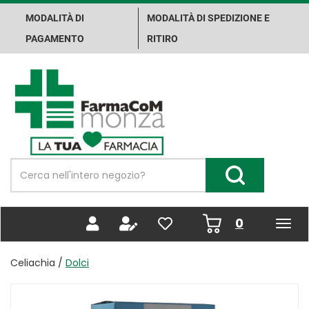
Passa
MODALITÀ DI
MODALITÀ DI SPEDIZIONE E
al
contenuto
PAGAMENTO
RITIRO
principale
Farma.Co.M.
Spa
Cerca
Prodotto
Cerca Prodotto
prodotti
0
inseriti
Celiachia /
Dolci