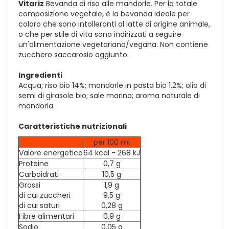
Vitariz
Bevanda di riso alle mandorle. Per la totale
composizione vegetale, è la bevanda ideale per
coloro che sono intolleranti al latte di origine animale,
o che per stile di vita sono indirizzati a seguire
un'alimentazione vegetariana/vegana. Non contiene
zucchero saccarosio aggiunto.
Ingredienti
Acqua; riso bio 14%; mandorle in pasta bio 1,2%; olio di
semi di girasole bio; sale marino; aroma naturale di
mandorla.
Caratteristiche nutrizionali
per 100 ml
Valore energetico
64 kcal - 268 kJ
Proteine
0,7 g
Carboidrati
10,5 g
Grassi
1,9 g
di cui zuccheri
9,5 g
di cui saturi
0,28 g
Fibre alimentari
0,9 g
Sodio
0,05 g