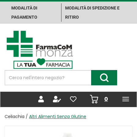
Passa
MODALITÀ DI
MODALITÀ DI SPEDIZIONE E
al
contenuto
PAGAMENTO
RITIRO
principale
Farma.Co.M.
Spa
Cerca
Prodotto
Cerca Prodotto
prodotti
0
inseriti
Celiachia /
Altri Alimenti Senza Glutine